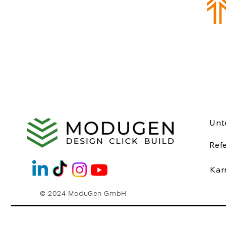
Unt
Ref
Kar
© 2024 ModuGen GmbH