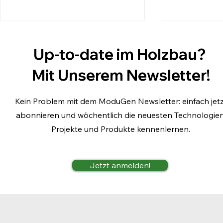
Up-to-date im Holzbau?
Mit Unserem Newsletter!
Kein Problem mit dem ModuGen Newsletter: einfach jetz
abonnieren und wöchentlich die neuesten Technologien
Warum der Brandschutz
Schwalben
Projekte und Produkte kennenlernen.
ein Dauerbrenner bleibt
Verbinder 
Jetzt anmelden!