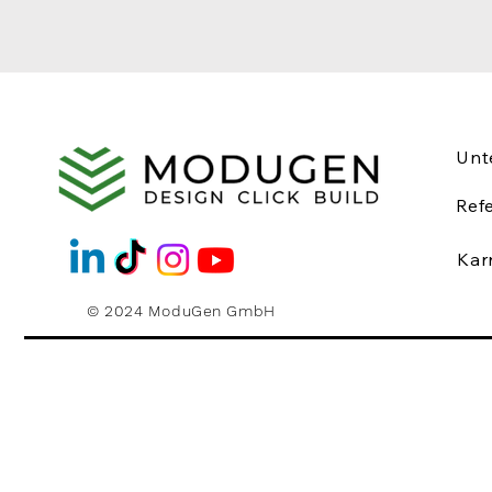
Unt
Ref
Kar
© 2024 ModuGen GmbH