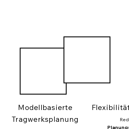
Modellbasierte
Flexibilit
Tragwerksplanung
Red
Planung