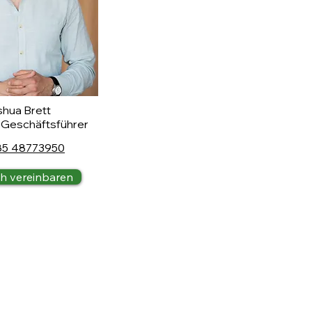
hua Brett
 Geschäftsführer
85 48773950
h vereinbaren