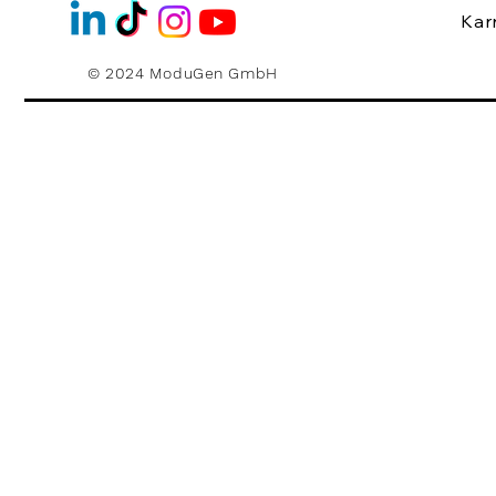
Kar
© 2024 ModuGen GmbH