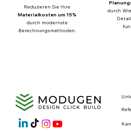
Planung
Reduzieren Sie Ihre
durch Wi
Materialkosten um 15%
Detail
durch modernste
fun
Berechnungsmethoden.
Unt
Ref
Kar