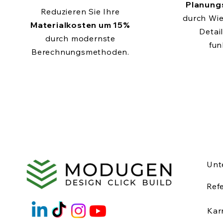
Planung
Reduzieren Sie Ihre
durch Wi
Materialkosten um 15%
Detail
durch modernste
fun
Berechnungsmethoden.
Unt
Ref
Kar