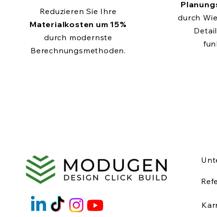
Planung
Reduzieren Sie Ihre
durch Wi
Materialkosten um 15%
Detail
durch modernste
fun
Berechnungsmethoden.
Unt
Ref
Kar