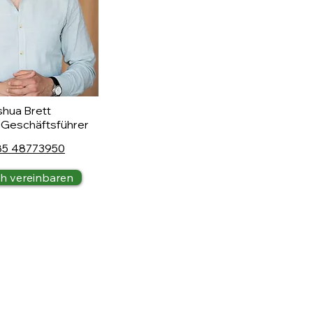
hua Brett
 Geschäftsführer
85 48773950
h vereinbaren