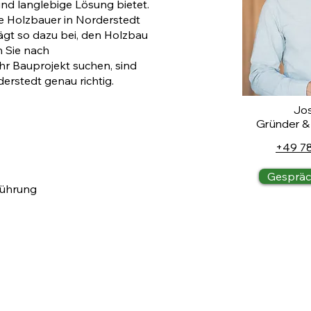
und langlebige Lösung bietet.
e Holzbauer in Norderstedt
rägt so dazu bei, den Holzbau
n Sie nach
r Bauprojekt suchen, sind
erstedt genau richtig.
Jos
Gründer &
+49 7
Gespräc
führung