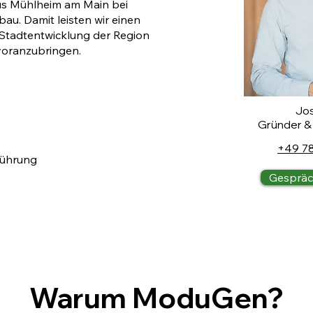
us Mühlheim am Main bei
au. Damit leisten wir einen
 Stadtentwicklung der Region
voranzubringen.
Jos
Gründer &
+49 7
führung
Gespräc
Warum ModuGen?