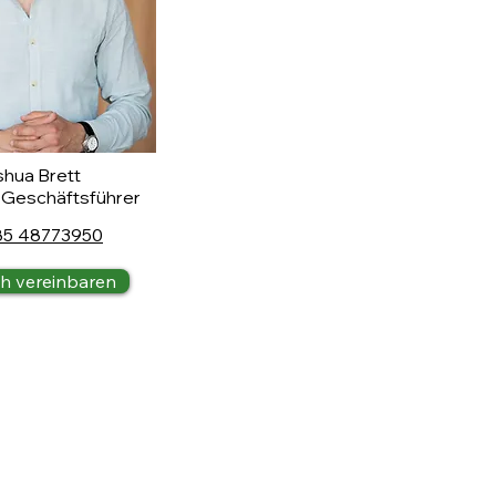
hua Brett
 Geschäftsführer
85 48773950
h vereinbaren