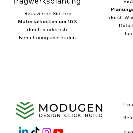
Tragwerksplanung
Red
Planung
Reduzieren Sie Ihre
durch Wi
Materialkosten um 15%
Detail
durch modernste
fun
Berechnungsmethoden.
Unt
Ref
Kar