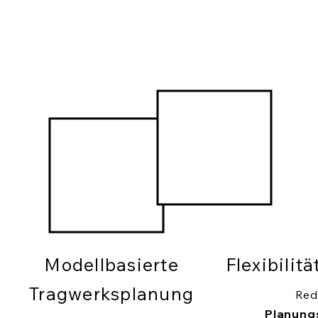
Modellbasierte
Flexibilit
Tragwerksplanung
Red
Planung