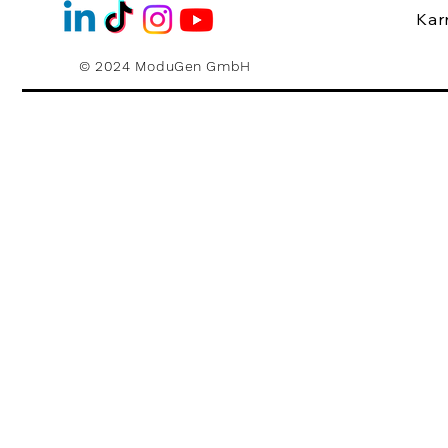
Kar
© 2024 ModuGen GmbH