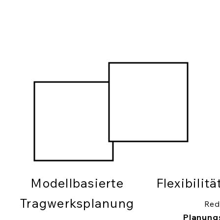
Modellbasierte
Flexibilit
Tragwerksplanung
Red
Planung