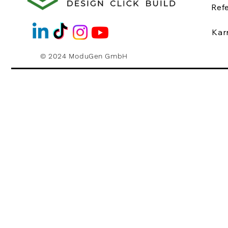
Ref
Kar
© 2024 ModuGen GmbH