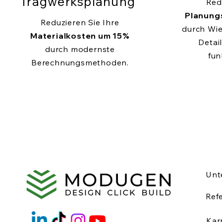
Tragwerksplanung
Red
Planung
Reduzieren Sie Ihre
durch Wi
Materialkosten um 15%
Detail
durch modernste
fun
Berechnungsmethoden.
Unt
Ref
Kar