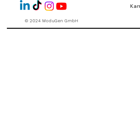
Kar
© 2024 ModuGen GmbH