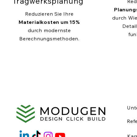
Tragwerksplanung
Red
Planung
Reduzieren Sie Ihre
durch Wi
Materialkosten um 15%
Detail
durch modernste
fun
Berechnungsmethoden.
Unt
Ref
Kar