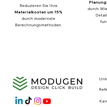
Planung
Reduzieren Sie Ihre
durch Wi
Materialkosten um 15%
Detail
durch modernste
fun
Berechnungsmethoden.
Unt
Ref
Kar