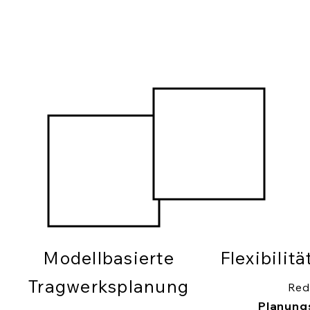
Modellbasierte
Flexibilit
Tragwerksplanung
Red
Planung