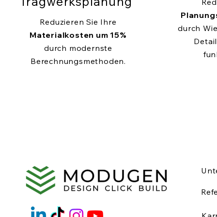
Tragwerksplanung
Red
Planung
Reduzieren Sie Ihre
durch Wi
Materialkosten um 15%
Detail
durch modernste
fun
Berechnungsmethoden.
Unt
Ref
Kar