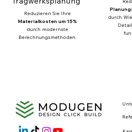
Tragwerksplanung
Red
Planung
Reduzieren Sie Ihre
durch Wi
Materialkosten um 15%
Detail
durch modernste
fun
Berechnungsmethoden.
Unt
Ref
Kar