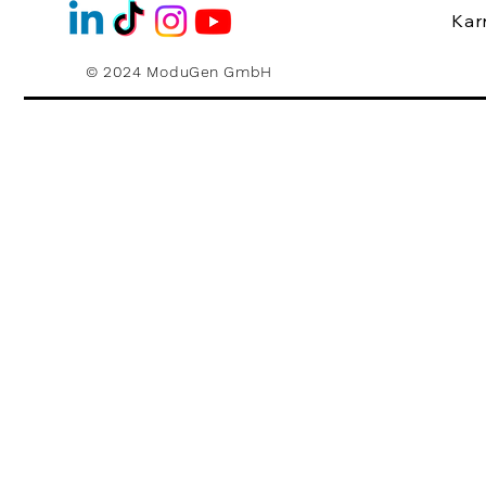
Kar
© 2024 ModuGen GmbH