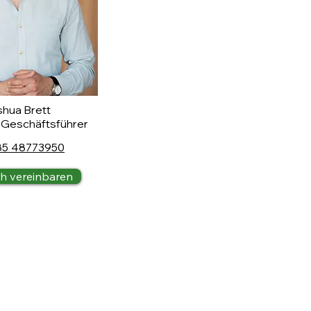
hua Brett
 Geschäftsführer
85 48773950
h vereinbaren