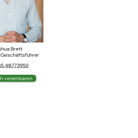
hua Brett
 Geschäftsführer
85 48773950
h vereinbaren