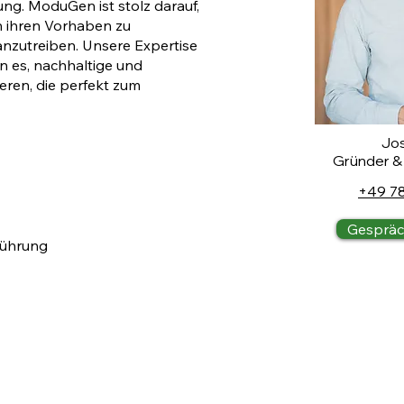
. ModuGen ist stolz darauf,
en ihren Vorhaben zu
nzutreiben. Unsere Expertise
 es, nachhaltige und
ieren, die perfekt zum
Jos
Gründer &
+49 7
Gespräc
führung