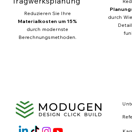
Tragwerksplanung
Red
Planung
Reduzieren Sie Ihre
durch Wi
Materialkosten um 15%
Detail
durch modernste
fun
Berechnungsmethoden.
Unt
Ref
Kar